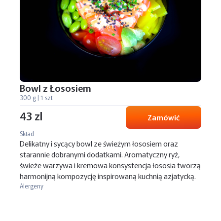
Bowl z Łososiem
300 g | 1 szt
43 zl
Zamówić
Skład
Delikatny i sycący bowl ze świeżym łososiem oraz
starannie dobranymi dodatkami. Aromatyczny ryż,
świeże warzywa i kremowa konsystencja łososia tworzą
harmonijną kompozycję inspirowaną kuchnią azjatycką.
Alergeny