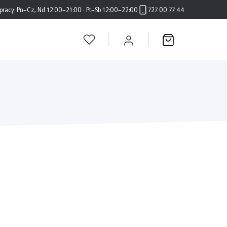
pracy:
Pn–Cz, Nd 12:00–21:00 · Pt–Sb 12:00–22:00
727 00 77 44