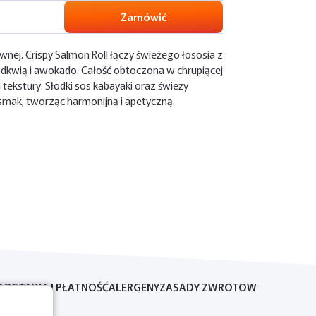
Zamówić
ównej. Crispy Salmon Roll łączy świeżego łososia z
dkwią i awokado. Całość obtoczona w chrupiącej
tekstury. Słodki sos kabayaki oraz świeży
 smak, tworząc harmonijną i apetyczną
DOSTAWA I PŁATNOŚĆ
ALERGENY
ZASADY ZWROTOW