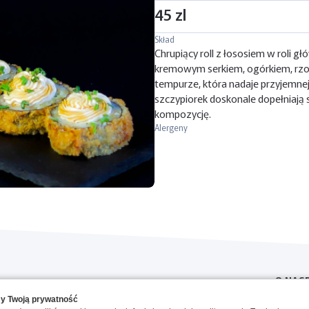
45 zl
Skład
Chrupiący roll z łososiem w roli gł
kremowym serkiem, ogórkiem, rzo
tempurze, która nadaje przyjemnej 
szczypiorek doskonale dopełniają
kompozycję.
Alergeny
O NAS
y Twoją prywatność