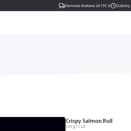
Darmowa dostawa od 150 zł
Godziny 
Crispy Salmon Roll
240 g | 5 szt