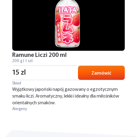
Ramune Liczi 200 ml
200 g | 1 szt
15 zl
Zamówić
Skład
Wyjątkowy japoński napój gazowany o egzotycznym
smaku liczi. Aromatyczny, lekki i idealny dla miłośników
orientalnych smaków.
Alergeny