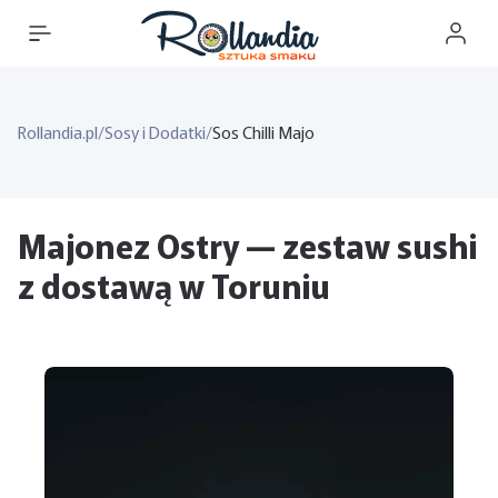
Rollandia.pl
/
Sosy i Dodatki
/
Sos Chilli Majo
Majonez Ostry — zestaw sushi
z dostawą w Toruniu