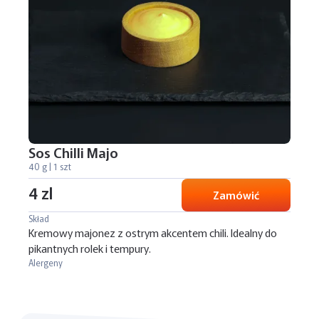
Sos Chilli Majo
40 g | 1 szt
4 zl
Zamówić
Skład
Kremowy majonez z ostrym akcentem chili. Idealny do
pikantnych rolek i tempury.
Alergeny