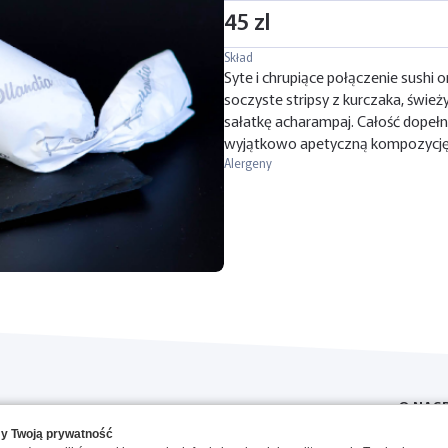
45 zl
Skład
Syte i chrupiące połączenie sushi 
soczyste stripsy z kurczaka, śwież
sałatkę acharampaj. Całość dopełn
wyjątkowo apetyczną kompozycję
Alergeny
O NAS
y Twoją prywatność