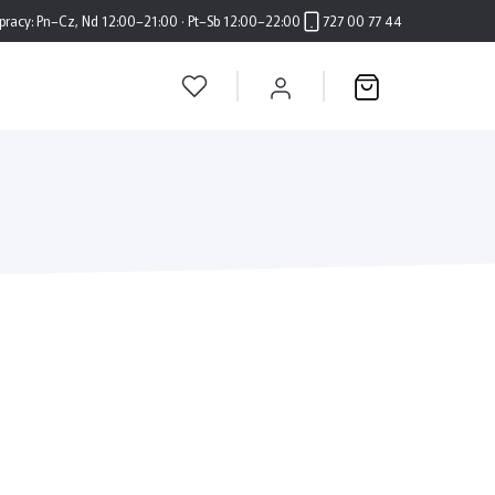
pracy:
Pn–Cz, Nd 12:00–21:00 · Pt–Sb 12:00–22:00
727 00 77 44