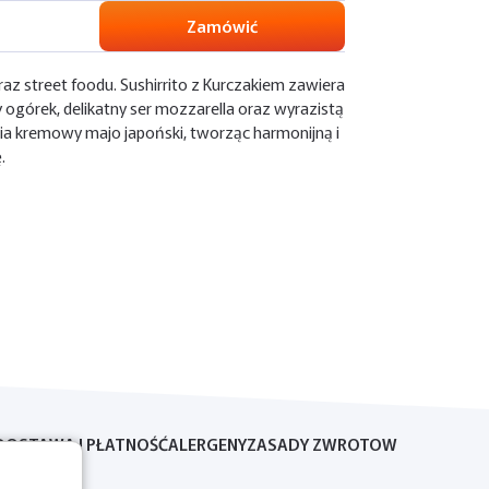
Zamówić
oraz street foodu. Sushirrito z Kurczakiem zawiera
y ogórek, delikatny ser mozzarella oraz wyrazistą
ia kremowy majo japoński, tworząc harmonijną i
.
DOSTAWA I PŁATNOŚĆ
ALERGENY
ZASADY ZWROTOW