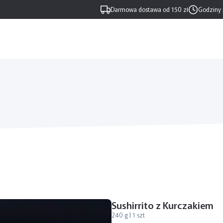
Darmowa dostawa od 150 zł
Godziny 
Sushirrito z Kurczakiem
240 g | 1 szt