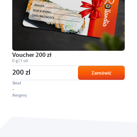
Voucher 200 zł
0 g | 1 szt
200 zl
Zamówić
Skład
-
Alergeny