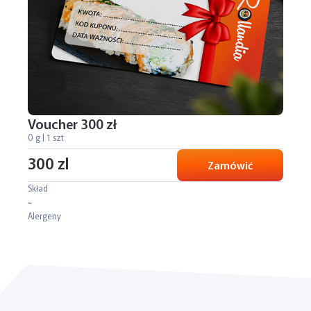
Voucher 300 zł
0 g | 1 szt
300 zl
Zamówić
Skład
-
Alergeny