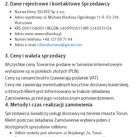
2. Dane rejestrowe i kontaktowe Sprzedawcy
Nazwa firmy: SSS ATD Sp. z o.o.
Adres rejestrowy: ul. Michała Kleofasa Ogińskiego 11-9, 03-318
Warszawa
KRS: 0001158001 | REGON: 540995507 | NIP: 5243031724
Adres www: www.rollandia.pl
Numer telefonu: +48 727 00 77 44
Adres e-mail:
rollandia.torun@gmail.com
3. Ceny i waluta sprzedaży
Wszystkie ceny Towarów podane w Serwisie internetowym
wyrażone są w polskich złotych (PLN).
Ceny są cenami brutto (zawierają podatek VAT).
Ceny nie zawierają ewentualnych kosztów dostawy kurierskiej,
o których Klient jest informowany w trakcie składania
Zamówienia, przed jego ostatecznym potwierdzeniem.
4. Metody i czas realizacji zamówienia
Sprzedawca świadczy usługi dostawy na terenie miasta Toruń.
Klient podczas składania Zamówienia wybiera jeden z
dostępnych sposobów odbioru:
Odbiór osobisty pod adresem: ul. Brejskiego 2a, Toruń.