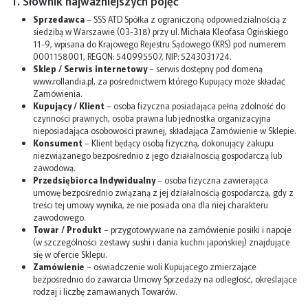
1. Słownik najważniejszych pojęć
Sprzedawca
– SSS ATD Spółka z ograniczoną odpowiedzialnością z
siedzibą w Warszawie (03-318) przy ul. Michała Kleofasa Ogińskiego
11-9, wpisana do Krajowego Rejestru Sądowego (KRS) pod numerem
0001158001, REGON: 540995507, NIP: 5243031724.
Sklep / Serwis internetowy
– serwis dostępny pod domeną
www.rollandia.pl, za pośrednictwem którego Kupujący może składać
Zamówienia.
Kupujący / Klient
– osoba fizyczna posiadająca pełną zdolność do
czynności prawnych, osoba prawna lub jednostka organizacyjna
nieposiadająca osobowości prawnej, składająca Zamówienie w Sklepie.
Konsument
– Klient będący osobą fizyczną, dokonujący zakupu
niezwiązanego bezpośrednio z jego działalnością gospodarczą lub
zawodową.
Przedsiębiorca Indywidualny
– osoba fizyczna zawierająca
umowę bezpośrednio związaną z jej działalnością gospodarczą, gdy z
treści tej umowy wynika, że nie posiada ona dla niej charakteru
zawodowego.
Towar / Produkt
– przygotowywane na zamówienie posiłki i napoje
(w szczególności zestawy sushi i dania kuchni japońskiej) znajdujące
się w ofercie Sklepu.
Zamówienie
– oświadczenie woli Kupującego zmierzające
bezpośrednio do zawarcia Umowy Sprzedaży na odległość, określające
rodzaj i liczbę zamawianych Towarów.