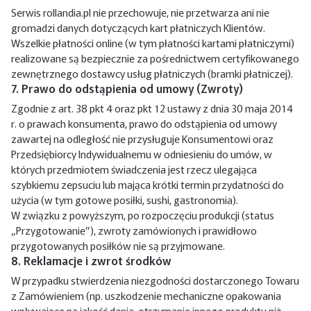
Serwis rollandia.pl nie przechowuje, nie przetwarza ani nie
gromadzi danych dotyczących kart płatniczych Klientów.
Wszelkie płatności online (w tym płatności kartami płatniczymi)
realizowane są bezpiecznie za pośrednictwem certyfikowanego
zewnętrznego dostawcy usług płatniczych (bramki płatniczej).
7. Prawo do odstąpienia od umowy (Zwroty)
Zgodnie z art. 38 pkt 4 oraz pkt 12 ustawy z dnia 30 maja 2014
r. o prawach konsumenta, prawo do odstąpienia od umowy
zawartej na odległość nie przysługuje Konsumentowi oraz
Przedsiębiorcy Indywidualnemu w odniesieniu do umów, w
których przedmiotem świadczenia jest rzecz ulegająca
szybkiemu zepsuciu lub mająca krótki termin przydatności do
użycia (w tym gotowe posiłki, sushi, gastronomia).
W związku z powyższym, po rozpoczęciu produkcji (status
„Przygotowanie”), zwroty zamówionych i prawidłowo
przygotowanych posiłków nie są przyjmowane.
8. Reklamacje i zwrot środków
W przypadku stwierdzenia niezgodności dostarczonego Towaru
z Zamówieniem (np. uszkodzenie mechaniczne opakowania
wpływające na jakość dania, otrzymanie innego produktu niż