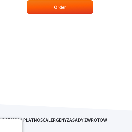
Order
DOSTAWA I PŁATNOŚĆ
ALERGENY
ZASADY ZWROTOW