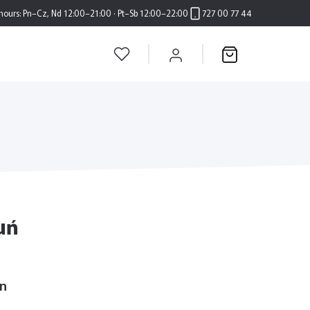
hours:
Pn–Cz, Nd 12:00–21:00 · Pt–Sb 12:00–22:00
727 00 77 44
ruń
on