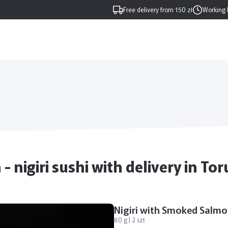
Free delivery from 150 zł
Working 
 nigiri sushi with delivery in To
Nigiri with Smoked Salm
80 g | 2 szt