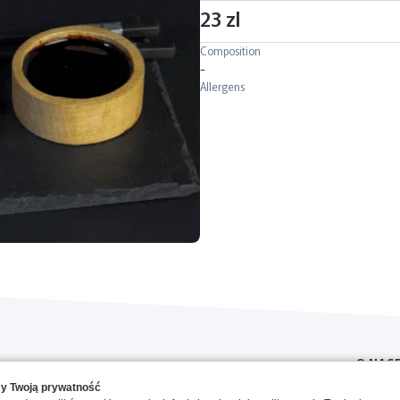
23 zl
Composition
-
Allergens
O NAS
y Twoją prywatność