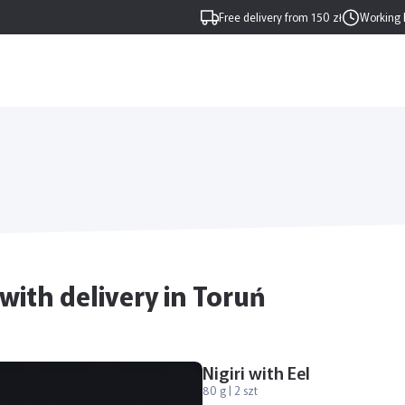
Free delivery from 150 zł
Working 
i with delivery in Toruń
Nigiri with Eel
80 g | 2 szt