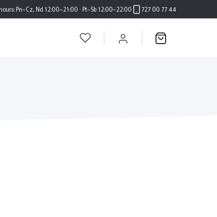
hours:
Pn–Cz, Nd 12:00–21:00 · Pt–Sb 12:00–22:00
727 00 77 44