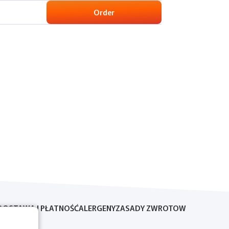
Order
DOSTAWA I PŁATNOŚĆ
ALERGENY
ZASADY ZWROTOW