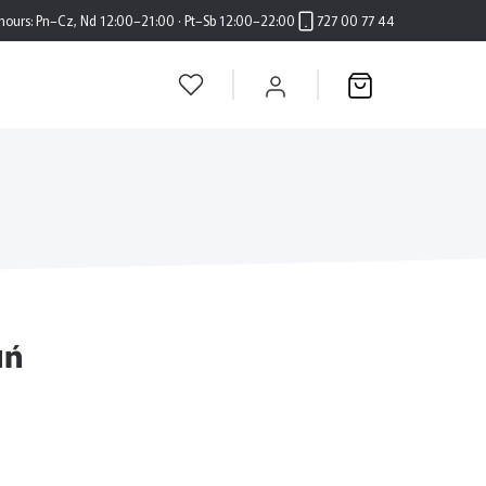
hours:
Pn–Cz, Nd 12:00–21:00 · Pt–Sb 12:00–22:00
727 00 77 44
uń