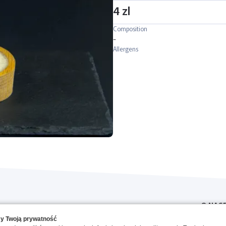
4 zl
Composition
-
Allergens
O NAS
y Twoją prywatność