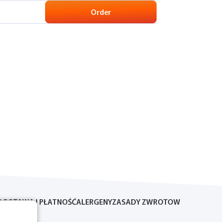
Order
DOSTAWA I PŁATNOŚĆ
ALERGENY
ZASADY ZWROTOW