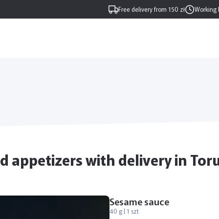
Free delivery from 150 zł
Working 
 appetizers with delivery in Tor
Sesame sauce
40 g | 1 szt