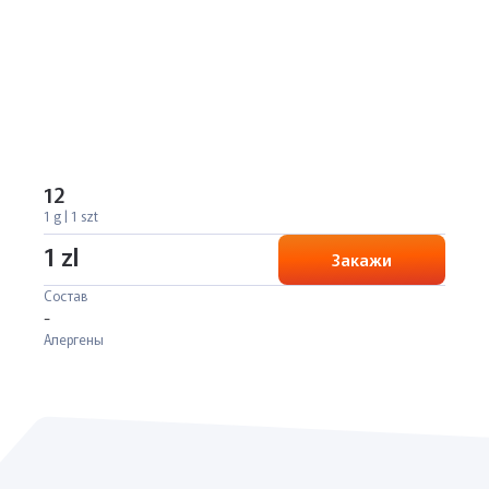
12
1 g | 1 szt
1 zl
Закажи
Состав
-
Алергены