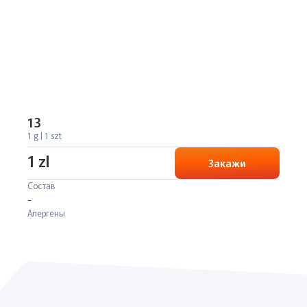
13
1 g | 1 szt
1 zl
Закажи
Состав
-
Алергены