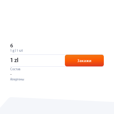
6
1 g | 1 szt
1 zl
Закажи
Состав
-
Алергены