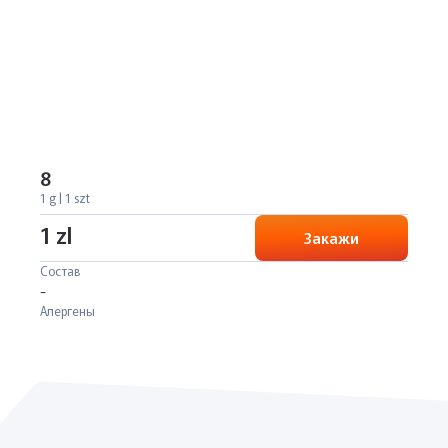
8
1 g | 1 szt
1 zl
Закажи
Состав
-
Алергены