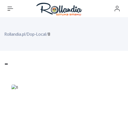
Rollandia.pl
/
Dop-Local
/
8
-