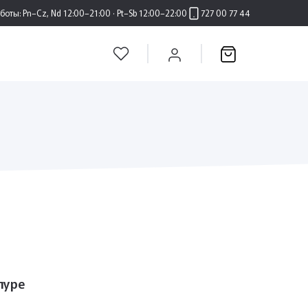
аботы:
Pn–Cz, Nd 12:00–21:00 · Pt–Sb 12:00–22:00
727 00 77 44
пуре