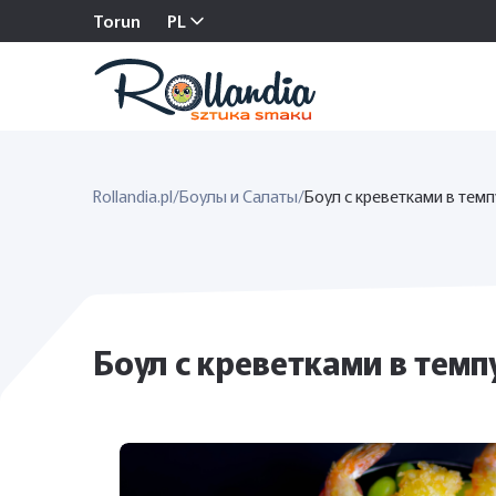
Torun
PL
Rollandia.pl
/
Боулы и Салаты
/
Боул с креветками в тем
Боул с креветками в темп