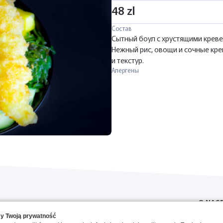
48 zl
Состав
Сытный боул с хрустящими креве
Нежный рис, овощи и сочные кре
и текстур.
Алергены
O NAS
y Twoją prywatność