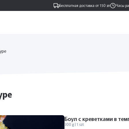
Бесплатная доставка от 150 зл
Часы р
пуре
уре
Боул с креветками в тем
300 g | 1 szt