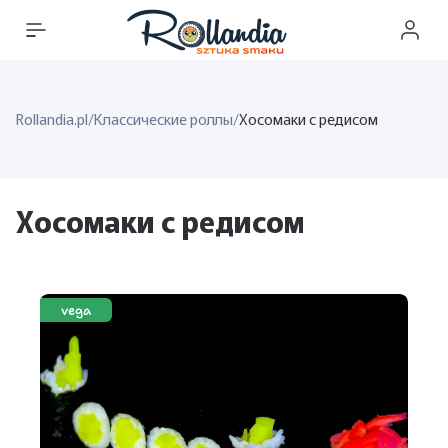
Rollandia.pl
/
Классические роллы
/
Хосомаки с редисом
Хосомаки с редисом
vega