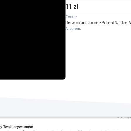
11 zl
Состав
Пиво итальянское Peroni Nastro 
Алергены
O NAS
y Twoją prywatność