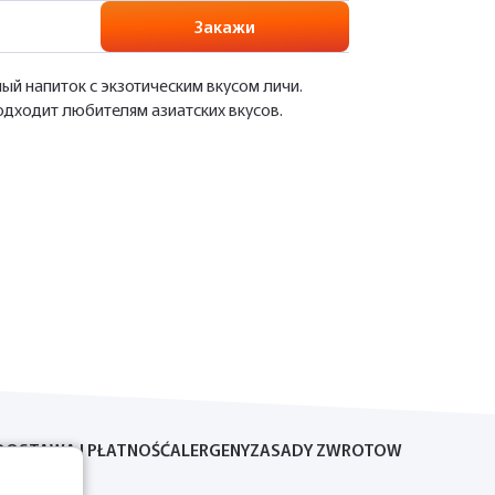
Закажи
ый напиток с экзотическим вкусом личи.
одходит любителям азиатских вкусов.
DOSTAWA I PŁATNOŚĆ
ALERGENY
ZASADY ZWROTOW