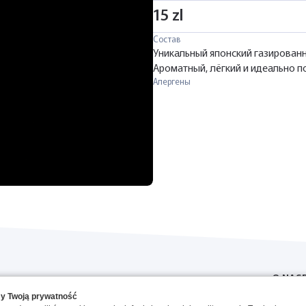
15 zl
Состав
Уникальный японский газированн
Ароматный, лёгкий и идеально п
Алергены
O NAS
y Twoją prywatność