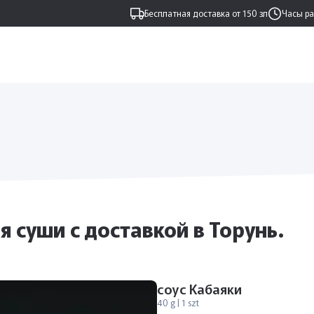
Бесплатная доставка от 150 зл
Часы р
суши с доставкой в ​​Торунь.
соус Кабаяки
40 g | 1 szt