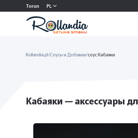
Torun
PL
Rollandia.pl
/
Соусы и Добавки
/
соус Кабаяки
Кабаяки — аксессуары для 