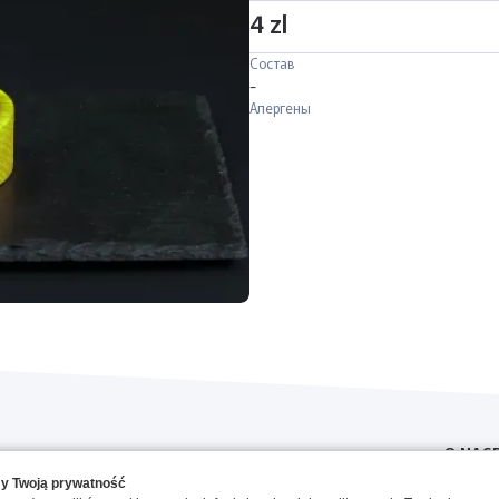
4 zl
Состав
-
Алергены
O NAS
y Twoją prywatność