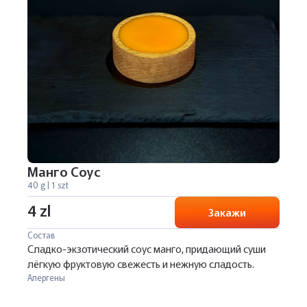
Манго Соус
40 g | 1 szt
4 zl
Закажи
Состав
Сладко-экзотический соус манго, придающий суши
лёгкую фруктовую свежесть и нежную сладость.
Алергены