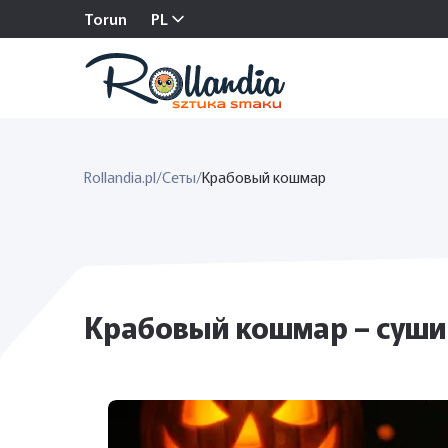
Torun
PL
Rollandia.pl
/
Сеты
/
Крабовый кошмар
Крабовый кошмар – суши-