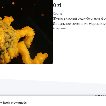
0 zl
Состав
Жутко вкусный суши-бургер в фор
Идеальное сочетание морских вк
Алергены
O NAS
y Twoją prywatność