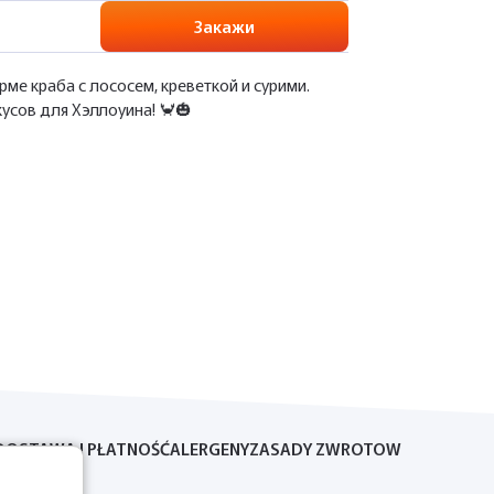
Закажи
ме краба с лососем, креветкой и сурими.
усов для Хэллоуина! 🦀🎃
DOSTAWA I PŁATNOŚĆ
ALERGENY
ZASADY ZWROTOW