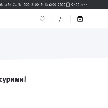
аботы:
Pn–Cz, Nd 12:00–21:00 · Pt–Sb 12:00–22:00
727 00 77 44
 сурими!