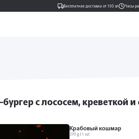
Бесплатная доставка от 150 зл
Часы р
бургер с лососем, креветкой и
Крабовый кошмар
370 g | 1 szt