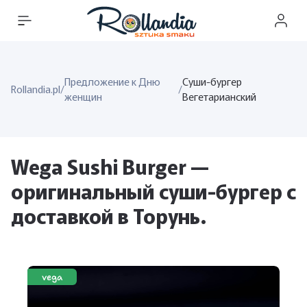
Предложение к Дню
Суши-бургер
Rollandia.pl
/
/
женщин
Вегетарианский
Wega Sushi Burger —
оригинальный суши-бургер с
доставкой в ​​Торунь.
vega