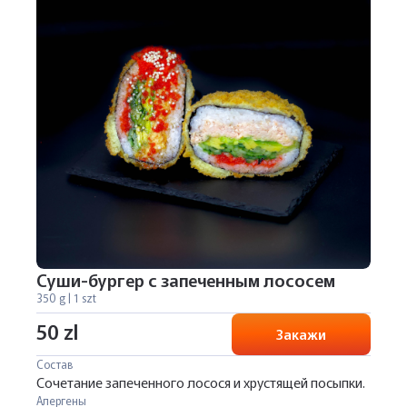
Суши-бургер с запеченным лососем
350 g | 1 szt
50 zl
Закажи
Состав
Сочетание запеченного лосося и хрустящей посыпки.
Алергены