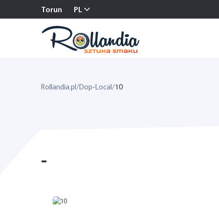
Torun
PL
Rollandia.pl
/
Dop-Local
/
10
-