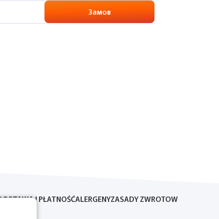
Замов
DOSTAWA I PŁATNOŚĆ
ALERGENY
ZASADY ZWROTOW