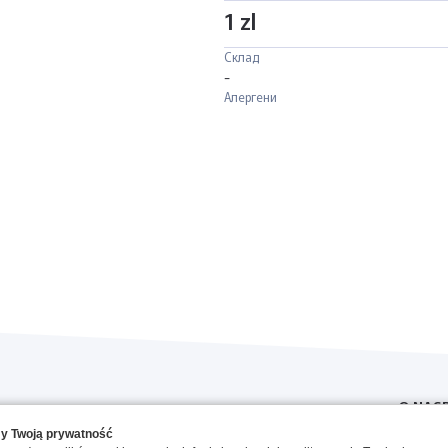
1 zl
Склад
-
Алергени
O NAS
y Twoją prywatność