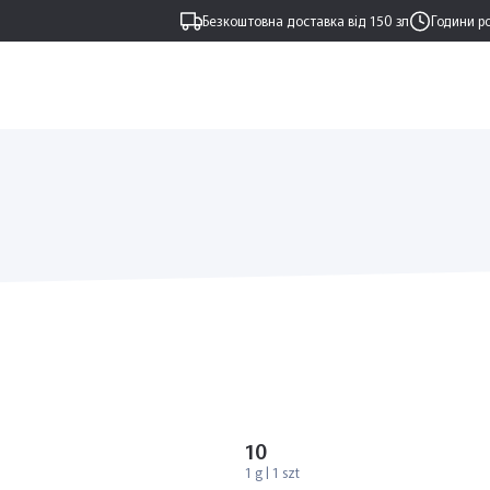
Безкоштовна доставка від 150 зл
Години р
10
1 g | 1 szt