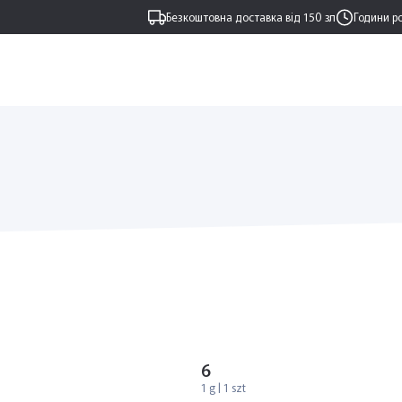
Безкоштовна доставка від 150 зл
Години р
6
1 g | 1 szt