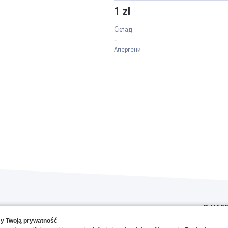
1 zl
Склад
-
Алергени
O NAS
y Twoją prywatność