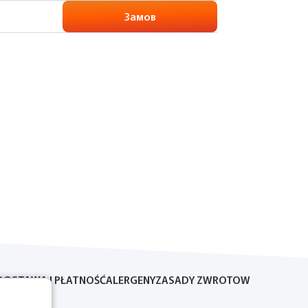
Замов
DOSTAWA I PŁATNOŚĆ
ALERGENY
ZASADY ZWROTOW