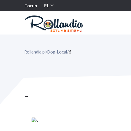
Torun
PL
Rollandia.pl
/
Dop-Local
/
6
-