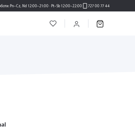
оботи:
Pn–Cz, Nd 12:00–21:00 · Pt–Sb 12:00–22:00
727 00 77 44
nal