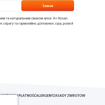
Замов
ним та натуральним смаком алое. A+ Hosan
ує спрагу та гармонійно доповнює суші, роли й
DOSTAWA I PŁATNOŚĆ
ALERGENY
ZASADY ZWROTOW