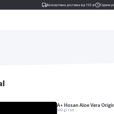
Безкоштовна доставка від 150 зл
Години р
al
A+ Hosan Aloe Vera Origi
500 g | 1 szt