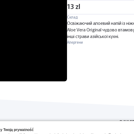
13 zl
Склад
Освіжаючий алоевий напій із ніж
Aloe Vera Original чудово втамов
інші страви азійської кухні.
Алергени
O NAS
y Twoją prywatność