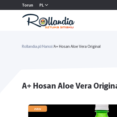
Torun
PL
Rollandia.pl
/
Напої
/
A+ Hosan Aloe Vera Original
A+ Hosan Aloe Vera Origin
new