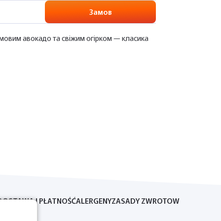
Замов
емовим авокадо та свіжим огірком — класика
DOSTAWA I PŁATNOŚĆ
ALERGENY
ZASADY ZWROTOW