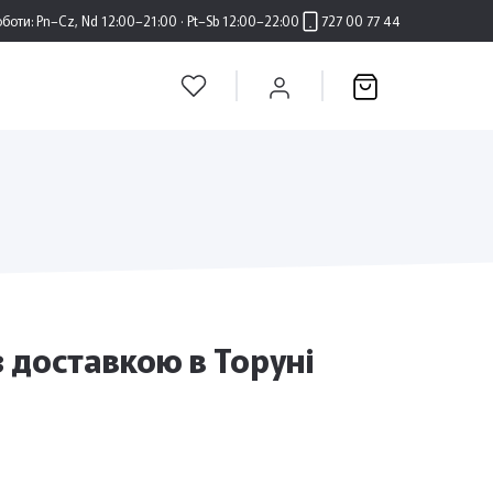
оботи:
Pn–Cz, Nd 12:00–21:00 · Pt–Sb 12:00–22:00
727 00 77 44
з доставкою в Торуні
и