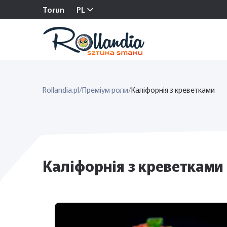
Torun
PL
Rollandia.pl
/
Преміум роли
/
Каліфорнія з креветками
Каліфорнія з креветками 