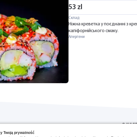
53 zl
Склад
Ніжна креветка у поєднанні з кр
каліфорнійського смаку.
Алергени
O NAS
y Twoją prywatność