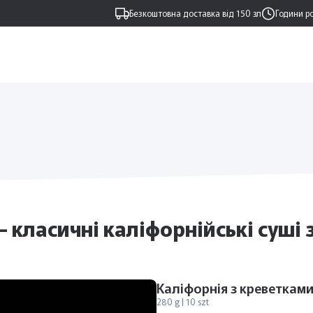
Безкоштовна доставка від 150 зл
Години р
- класичні каліфорнійські суші 
Каліфорнія з креветкам
280 g | 10 szt