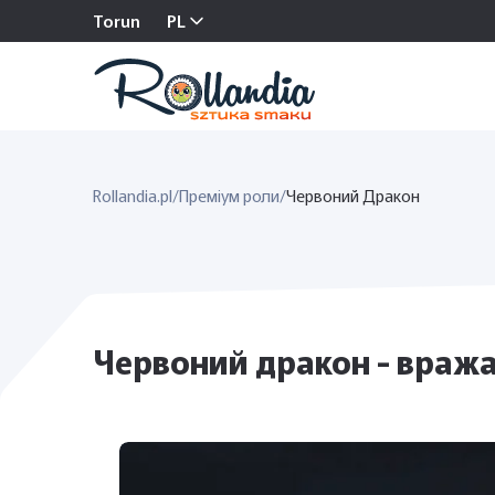
Torun
PL
Rollandia.pl
/
Преміум роли
/
Червоний Дракон
Червоний дракон - вража