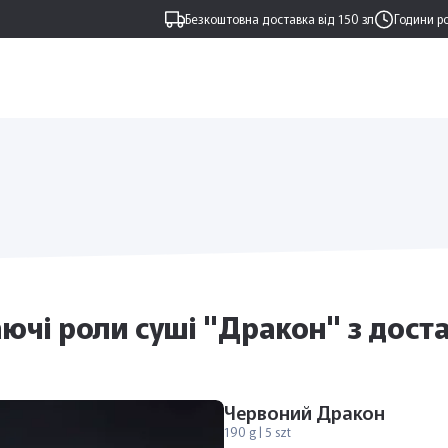
Безкоштовна доставка від 150 зл
Години р
ючі роли суші "Дракон" з доста
Червоний Дракон
190 g | 5 szt