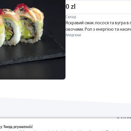
0 zl
Склад
Яскравий смак лосося та вугра в
овочами. Рол з енергією та нас
Алергени
O NAS
y Twoją prywatność