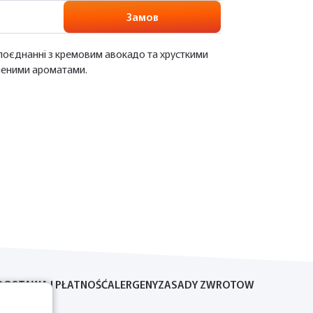
Замов
 поєднанні з кремовим авокадо та хрусткими
иченими ароматами.
DOSTAWA I PŁATNOŚĆ
ALERGENY
ZASADY ZWROTOW