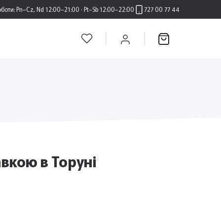
оботи:
Pn–Cz, Nd 12:00–21:00 · Pt–Sb 12:00–22:00
727 00 77 44
вкою в Торуні