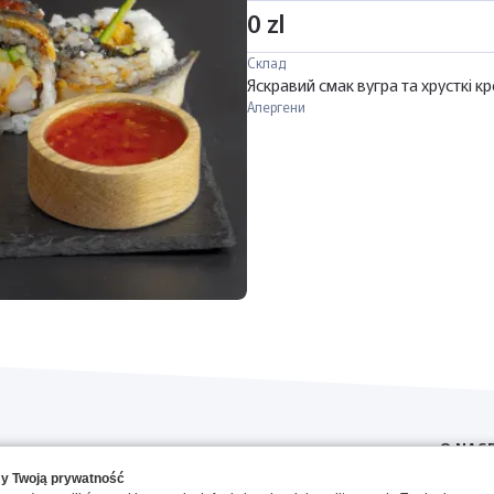
0 zl
Склад
Яскравий смак вугра та хрусткі к
Алергени
O NAS
y Twoją prywatność