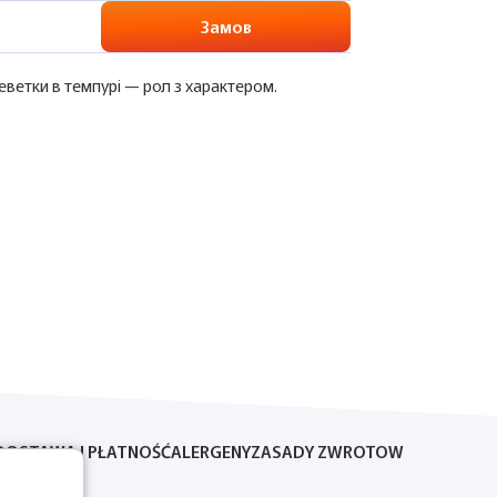
Замов
реветки в темпурі — рол з характером.
DOSTAWA I PŁATNOŚĆ
ALERGENY
ZASADY ZWROTOW