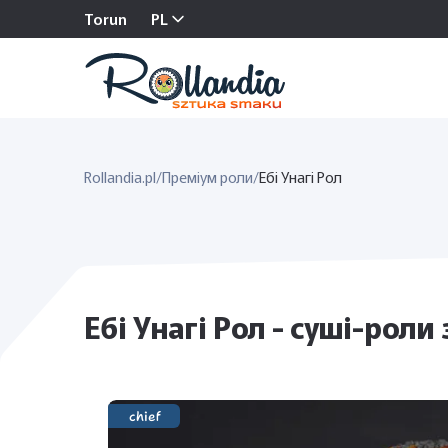
Torun
PL
Rollandia.pl
/
Преміум роли
/
Ебі Унагі Рол
Ебі Унагі Рол - суші-роли
chief