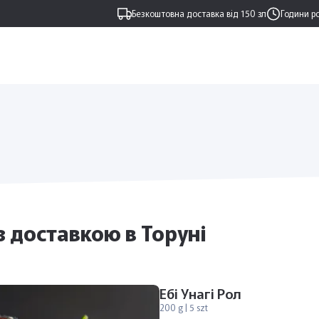
Безкоштовна доставка від 150 зл
Години р
 з доставкою в Торуні
Ебі Унагі Рол
200 g | 5 szt