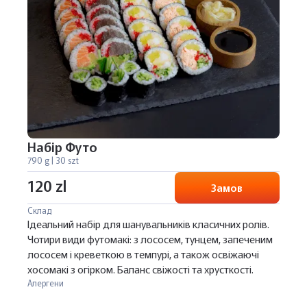
Набір Футо
790 g | 30 szt
120 zl
Замов
Склад
Ідеальний набір для шанувальників класичних ролів.
Чотири види футомакі: з лососем, тунцем, запеченим
лососем і креветкою в темпурі, а також освіжаючі
хосомакі з огірком. Баланс свіжості та хрусткості.
Алергени