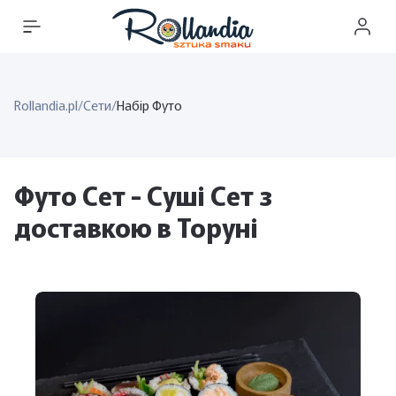
Rollandia.pl
/
Сети
/
Набір Футо
Футо Сет - Суші Сет з
доставкою в Торуні