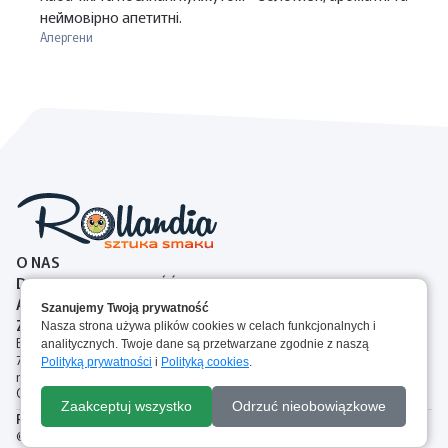
неймовірно апетитні.
Алергени
O NAS
DOSTAWA I PŁATNOŚĆ
ALERGENY
Szanujemy Twoją prywatność
ZASADY ZWROTOW
Nasza strona używa plików cookies w celach funkcjonalnych i
Brejskiego 2A, 87-100 Toruń, Polska
analitycznych. Twoje dane są przetwarzane zgodnie z naszą
727 00 77 44
Polityką prywatności
i
Polityką cookies
.
rollandia.torun@gmail.com
Слідкуйте за нами:
До кошика
Zaakceptuj wszystko
Odrzuć nieobowiązkowe
Polityka Plików Cookie
Regulamin
Polityka prywatności
© Rollandia 2025. Всі права захищені