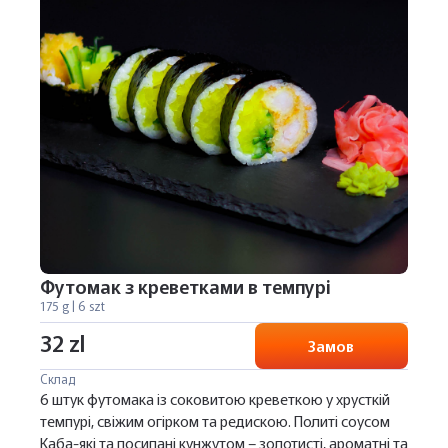
Футомак з креветками в темпурі
175 g | 6 szt
32 zl
Замов
Склад
6 штук футомака із соковитою креветкою у хрусткій
темпурі, свіжим огірком та редискою. Политі соусом
Каба-які та посипані кунжутом – золотисті, ароматні та