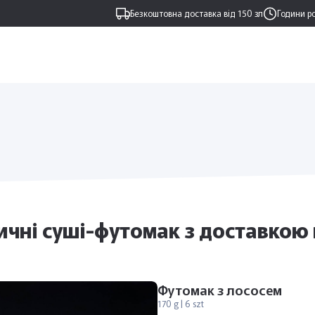
Безкоштовна доставка від 150 зл
Години р
ичні суші-футомак з доставкою 
Футомак з лососем
170 g | 6 szt