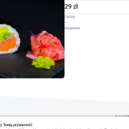
29 zl
Склад
-
Алергени
O NAS
y Twoją prywatność