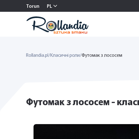
Torun
PL
Rollandia.pl
/
Класичні роли
/
Футомак з лососем
Футомак з лососем - клас