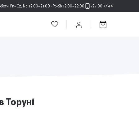
оботи:
Pn–Cz, Nd 12:00–21:00 · Pt–Sb 12:00–22:00
727 00 77 44
в Торуні