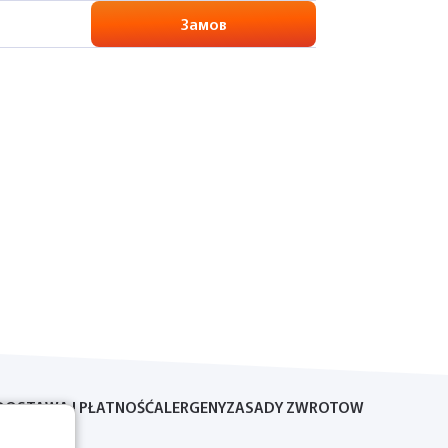
Замов
DOSTAWA I PŁATNOŚĆ
ALERGENY
ZASADY ZWROTOW