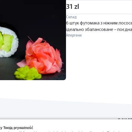
31 zl
Склад
6 штук футомака з ніжним лососе
ідеально збалансоване – поєднан
Алергени
O NAS
y Twoją prywatność