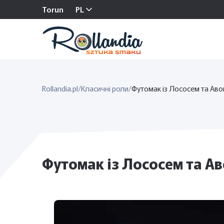
Torun
PL
Rollandia.pl
/
Класичні роли
/
Футомак із Лососем та Ав
Футомак із Лососем та Ав