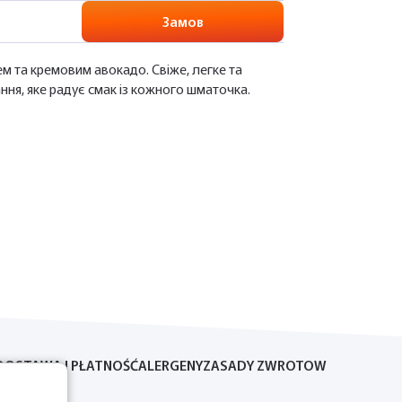
Замов
м та кремовим авокадо. Свіже, легке та
ня, яке радує смак із кожного шматочка.
DOSTAWA I PŁATNOŚĆ
ALERGENY
ZASADY ZWROTOW