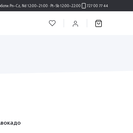
оботи:
Pn–Cz, Nd 12:00–21:00 · Pt–Sb 12:00–22:00
727 00 77 44
Авокадо