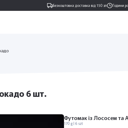
Безкоштовна доставка від 150 зл
Години р
окадо
окадо 6 шт.
Футомак із Лососем та 
170 g | 6 szt