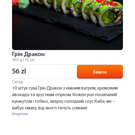
Грін Дракон
380 g | 10 szt
56 zl
Замов
Склад
10 штук суші Грін Дракон з ніжним вугрем, кремовим
авокадо та хрустким огірком. Кожен рол посипаний
кунжутом і тобіко, зверху солодкий соус Каба-які –
вибух смаку, від якого течуть слинки!
Алергени