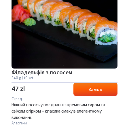
Філадельфія з лососем
340 g | 10 szt
47 zl
Замов
Склад
Ніжний лосось у поєднанні з кремовим сиром та
свіжим огірком – класика смаку в елегантному
виконанні.
Алергени