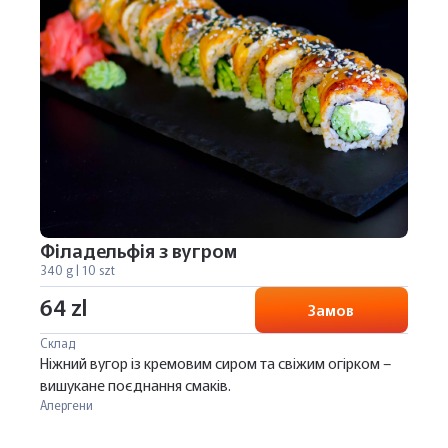
Філадельфія з вугром
340 g | 10 szt
64 zl
Замов
Склад
Ніжний вугор із кремовим сиром та свіжим огірком –
вишукане поєднання смаків.
Алергени