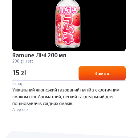
Ramune Лічі 200 мл
200 g | 1 szt
15 zl
Замов
Склад
Унікальний японський газований напій з екзотичним
смаком лічі. Ароматний, легкий та ідеальний для
поціновувачів східних смаків.
Алергени