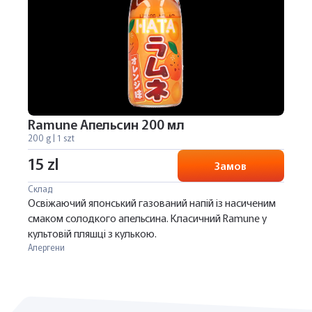
Ramune Апельсин 200 мл
200 g | 1 szt
15 zl
Замов
Склад
Освіжаючий японський газований напій із насиченим
смаком солодкого апельсина. Класичний Ramune у
культовій пляшці з кулькою.
Алергени