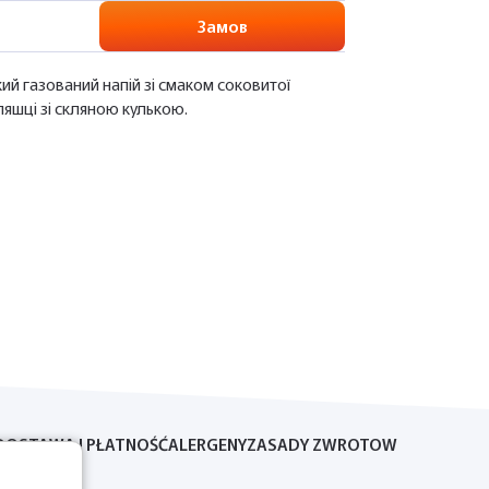
Замов
й газований напій зі смаком соковитої
ляшці зі скляною кулькою.
DOSTAWA I PŁATNOŚĆ
ALERGENY
ZASADY ZWROTOW