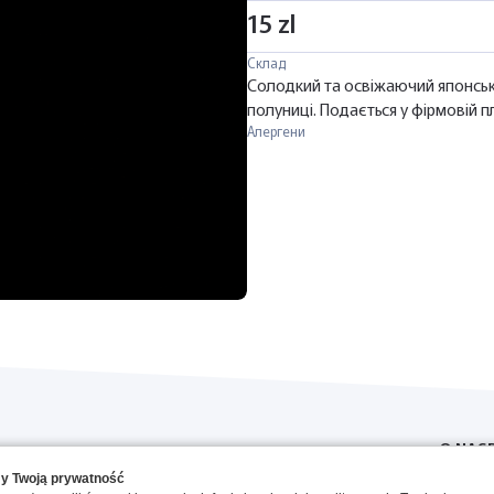
15 zl
Склад
Солодкий та освіжаючий японськи
полуниці. Подається у фірмовій п
Алергени
O NAS
y Twoją prywatność