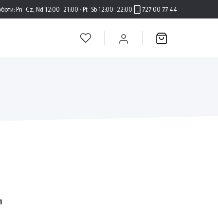
оботи:
Pn–Cz, Nd 12:00–21:00 · Pt–Sb 12:00–22:00
727 00 77 44
л