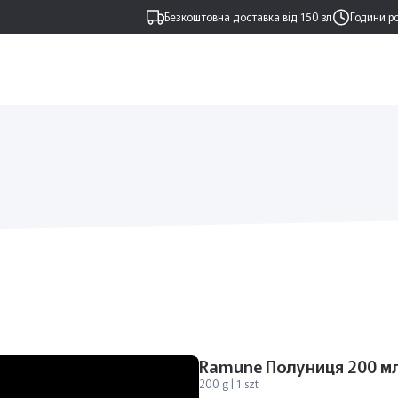
Безкоштовна доставка від 150 зл
Години р
Ramune Полуниця 200 м
200 g | 1 szt