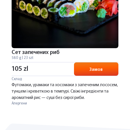
Сет запечених риб
580 g | 23 szt
105 zl
Замов
Склад
Футомаки, урамаки та хосомаки з запеченим лососем,
тунцем і креветкою в темпурі. Свіжі інгредієнти та
ароматний рис — суші без сирої риби.
Алергени