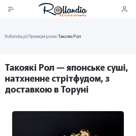
Rollandia.pl
/
Преміум роли
/
Такоякі Рол
Такоякі Рол — японське суші,
натхненне стрітфудом, з
доставкою в Торуні