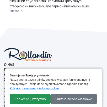
пікантний соус сriracha і кремовий spicy mayo,
створюючи насичену, але гармонійну комбінацію.
Алергени
O NAS
DOSTAWA I PŁATNOŚĆ
ALERGENY
Szanujemy Twoją prywatność
ZASADY ZWROTOW
Nasza strona używa plików cookies w celach funkcjonalnych i
Brejskiego 2A, 87-100 Toruń, Polska
analitycznych. Twoje dane są przetwarzane zgodnie z naszą
727 00 77 44
Polityką prywatności
i
Polityką cookies
.
rollandia.torun@gmail.com
Слідкуйте за нами:
До кошика
Zaakceptuj wszystko
Odrzuć nieobowiązkowe
Polityka Plików Cookie
Regulamin
Polityka prywatności
© Rollandia 2025. Всі права захищені