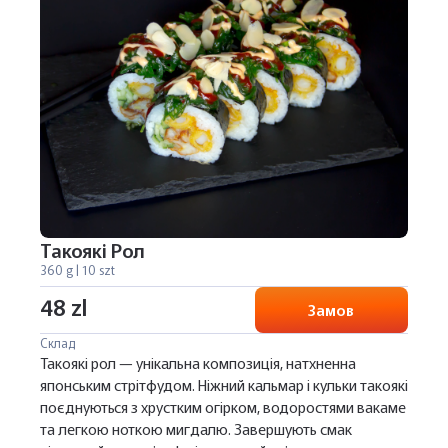
Такоякі Рол
360 g | 10 szt
48 zl
Замов
Склад
Такоякі рол — унікальна композиція, натхненна
японським стрітфудом. Ніжний кальмар і кульки такоякі
поєднуються з хрустким огірком, водоростями вакаме
та легкою ноткою мигдалю. Завершують смак