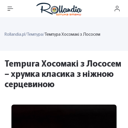
Rollandia.pl
/
Темпура
/
Темпура Хосомакі з Лососем
Tempura Хосомакі з Лососем
– хрумка класика з ніжною
серцевиною