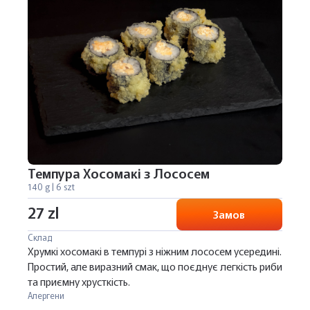
Темпура Хосомакі з Лососем
140 g | 6 szt
27 zl
Замов
Склад
Хрумкі хосомакі в темпурі з ніжним лососем усередині.
Простий, але виразний смак, що поєднує легкість риби
та приємну хрусткість.
Алергени