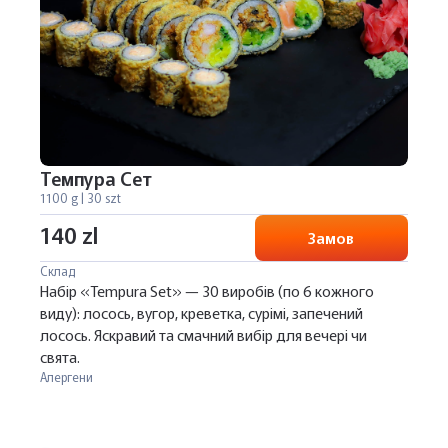
Темпура Сет
1100 g | 30 szt
140 zl
Замов
Склад
Набір «Tempura Set» — 30 виробів (по 6 кожного
виду): лосось, вугор, креветка, сурімі, запечений
лосось. Яскравий та смачний вибір для вечері чи
свята.
Алергени