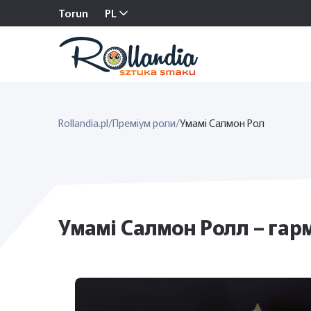
Torun
PL
Rollandia.pl
/
Преміум роли
/
Умамі Салмон Рол
Умамі Салмон Ролл – гар