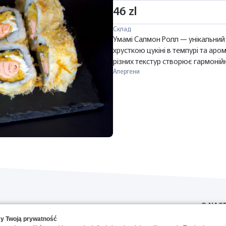
46 zl
Склад
Умамі Салмон Ролл — унікальний
хрусткою цукіні в темпурі та аро
різних текстур створює гармоній
Алергени
O NAS
y Twoją prywatność