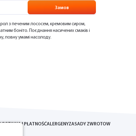
Замов
 рол з печеним лососем, кремовим сиром,
матним боніто. Поєднання насичених смаків і
ну, повну умамі насолоду.
DOSTAWA I PŁATNOŚĆ
ALERGENY
ZASADY ZWROTOW