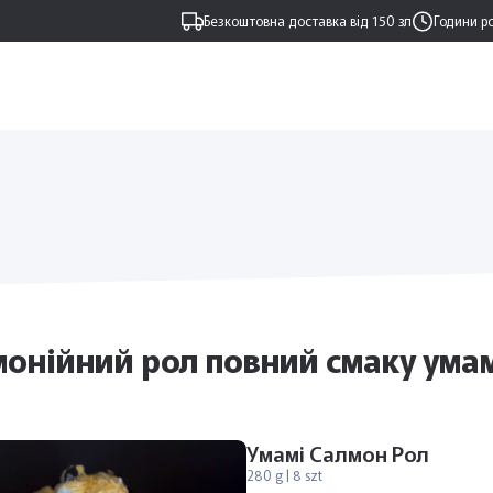
Безкоштовна доставка від 150 зл
Години р
монійний рол повний смаку ума
Умамі Салмон Рол
280 g | 8 szt