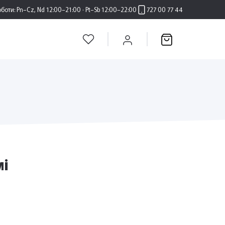
оботи:
Pn–Cz, Nd 12:00–21:00 · Pt–Sb 12:00–22:00
727 00 77 44
мі