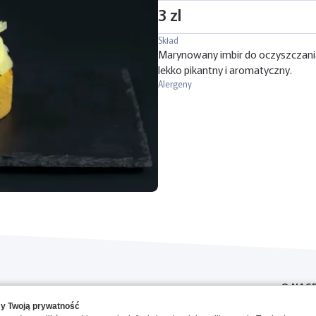
3 zl
Skład
Marynowany imbir do oczyszczania
lekko pikantny i aromatyczny.
Alergeny
O NAS
y Twoją prywatność