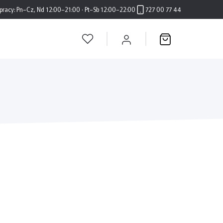
pracy:
Pn–Cz, Nd 12:00–21:00 · Pt–Sb 12:00–22:00
727 00 77 44