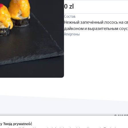
0 zl
Состав
Нежный запечённый лосось на св
дайконом и выразительным соусо
Алергены
O NAS
y Twoją prywatność