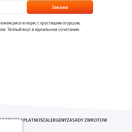
Закажи
ежем рисе и нори, с хрустящим огурцом,
м. Тёплый вкус в идеальном сочетании.
DOSTAWA I PŁATNOŚĆ
ALERGENY
ZASADY ZWROTOW