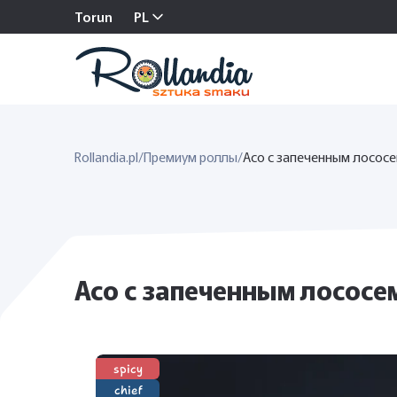
Torun
PL
Rollandia.pl
/
Премиум роллы
/
Асо с запеченным лосос
Асо с запеченным лососем
spicy
chief