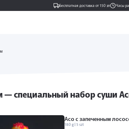
Бесплатная доставка от 150 зл
Часы р
ем
 — специальный набор суши Асо 
Асо с запеченным лосос
180 g | 5 szt