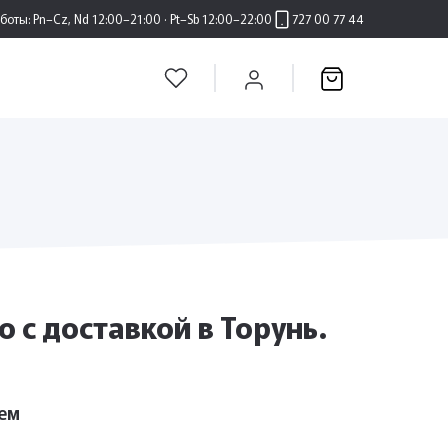
аботы:
Pn–Cz, Nd 12:00–21:00 · Pt–Sb 12:00–22:00
727 00 77 44
с доставкой в ​​Торунь.
ем