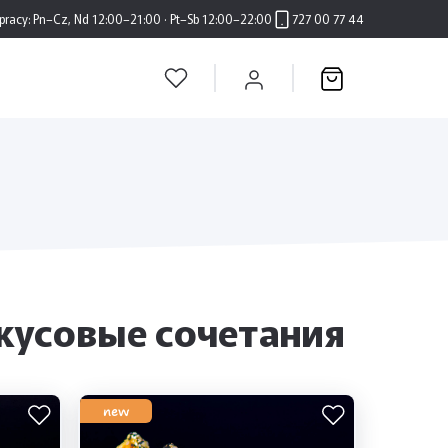
pracy:
Pn–Cz, Nd 12:00–21:00 · Pt–Sb 12:00–22:00
727 00 77 44
кусовые сочетания
new