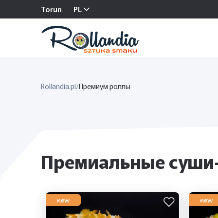
Torun
PL
Rollandia.pl
/
Премиум роллы
Премиальные суши-
new
new