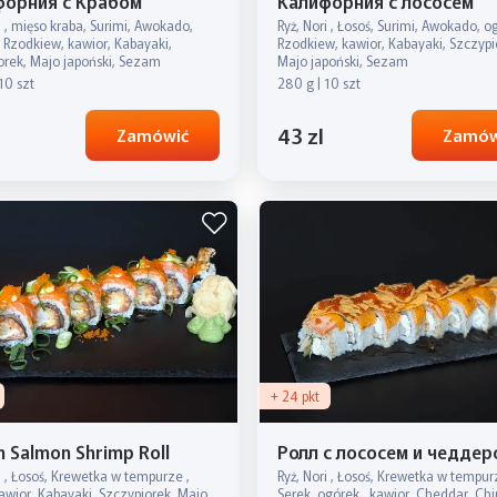
форния с Крабом
Калифорния с лососем
i , mięso kraba, Surimi, Awokado,
Ryż, Nori , Łosoś, Surimi, Awokado, o
, Rzodkiew, kawior, Kabayaki,
Rzodkiew, kawior, Kabayaki, Szczypi
orek, Majo japoński, Sezam
Majo japoński, Sezam
10 szt
280 g | 10 szt
43 zl
Zamówić
Zamów
+ 24 pkt
 Salmon Shrimp Roll
Ролл с лососем и чеддер
i , Łosoś, Krewetka w tempurze ,
Ryż, Nori , Łosoś, Krewetka w tempur
awior, Kabayaki, Szczypiorek, Majo
Serek, ogórek , kawior, Cheddar, Chi