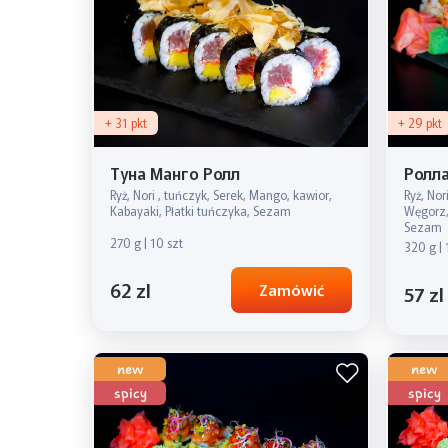
+ 31 pkt
+ 29 pkt
Туна Манго Ролл
Ролл
Ryż, Nori , tuńczyk, Serek, Mango, kawior,
Ryż, Nor
Kabayaki, Płatki tuńczyka, Sezam
Węgorz,
Sezam
270 g | 10 szt
320 g | 
62 zl
Zamówić
57 zl
new
new
spicy
spicy