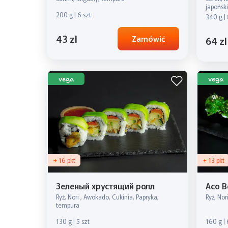
japoński
200 g | 6 szt
340 g | 
43 zl
Zamówić
64 zl
vega
vega
+ 16 pkt
+ 13 pkt
Зеленый хрустящий ролл
Асо В
Ryż, Nori , Awokado, Cukinia, Papryka,
Ryż, No
tempura
130 g | 5 szt
160 g | 