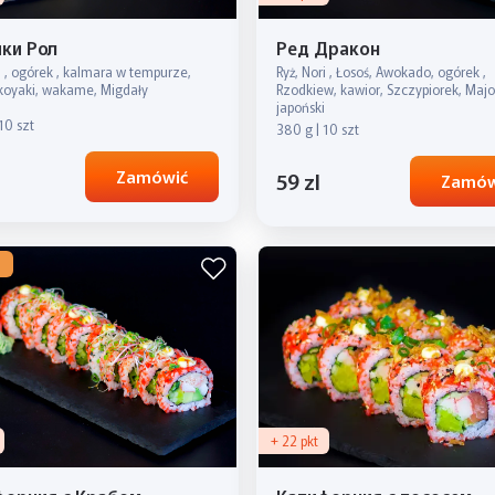
ки Рол
Ред Дракон
i , ogórek , kalmara w tempurze,
Ryż, Nori , Łosoś, Awokado, ogórek ,
akoyaki, wakame, Migdały
Rzodkiew, kawior, Szczypiorek, Majo
japoński
10 szt
380 g | 10 szt
Zamówić
59 zl
Zamów
+ 22 pkt