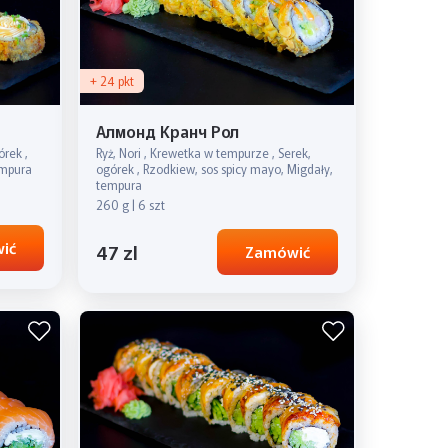
+ 24 pkt
Алмонд Кранч Рол
órek ,
Ryż, Nori , Krewetka w tempurze , Serek,
empura
ogórek , Rzodkiew, sos spicy mayo, Migdały,
tempura
260 g | 6 szt
ić
47 zl
Zamówić