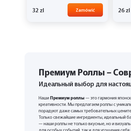
32 zl
26 zl
Zamówić
Премиум Роллы – Сов
Идеальный выбор для настоя
Наши
Премиум роллы
— это гармония японск
креативности. Мы предлагаем роллы с уникал
порадуют даже самых требовательных цените
Только свежайшие ингредиенты, идеальный ба
— наши роллы не только вкусные, но и визуал
для особых событий, так и для угощения себя