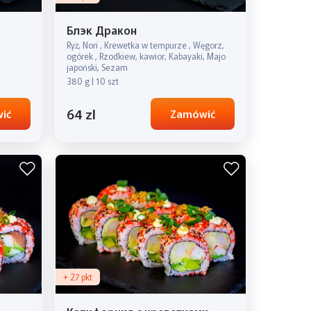
Блэк Дракон
Ryż, Nori , Krewetka w tempurze , Węgorz,
ogórek , Rzodkiew, kawior, Kabayaki, Majo
japoński, Sezam
380 g | 10 szt
64 zl
ić
Zamówić
+ 27 pkt