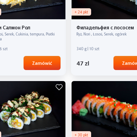
+ 24 pkt
и Салмон Рол
Филадельфия с лососем
oś, Serek, Cukinia, tempura, Płatki
Ryż, Nori , Łosoś, Serek, ogórek
a
8 szt
340 g | 10 szt
47 zl
Zamówić
Zamów
+ 30 pkt