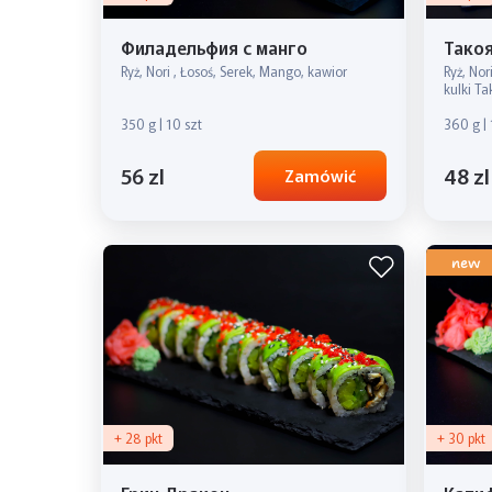
Филадельфия с манго
Такоя
Ryż, Nori , Łosoś, Serek, Mango, kawior
Ryż, Nor
kulki T
350 g | 10 szt
360 g | 
56 zl
48 zl
Zamówić
new
+ 28 pkt
+ 30 pkt