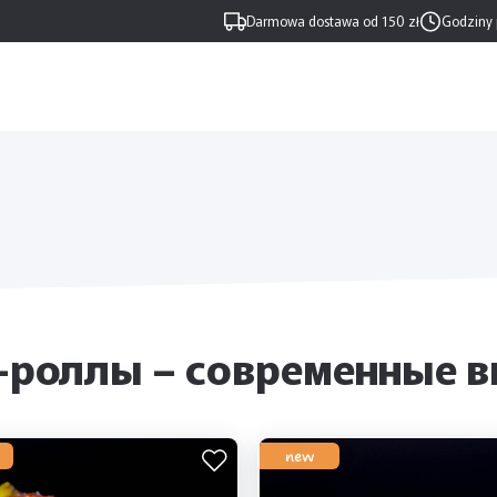
Darmowa dostawa od 150 zł
Godziny 
роллы – современные в
new