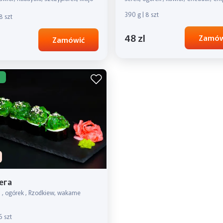
390 g | 8 szt
8 szt
48 zl
Zamów
Zamówić
ега
ri , ogórek , Rzodkiew, wakame
6 szt