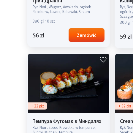
Грин Дракон
Кали
Ryż, Nori , Węgorz, Awokado, ogórek ,
Ryż, Nor
Rzodkiew, kawior, Kabayaki, Sezam
ogórek 
Szczypi
380 g | 10 szt
300 g | 
56 zl
Zamówić
59 zl
+ 22 pkt
+ 32 pkt
Темпура Футомак в Миндалях
Cream
Ryż, Nori , Łosoś, Krewetka w tempurze ,
Ryż, Nor
Surimi, Migdały, tempura
Serek, k