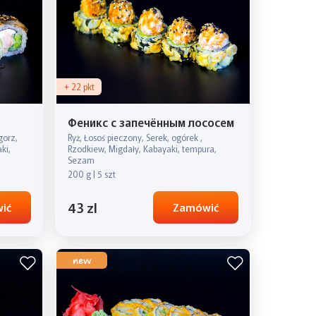
+ 22 pkt
Феникс с запечённым лососем
gorz,
Ryż, Łosoś pieczony, Serek, ogórek ,
ki,
Rzodkiew, Migdały, Kabayaki, tempura,
Sezam
200 g | 5 szt
43 zl
ić
Zamówić
new