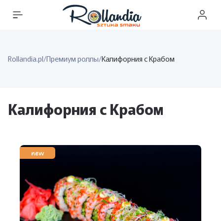
Rollandia.pl
/
Премиум роллы
/
Калифорния с Крабом
Калифорния с Крабом
new