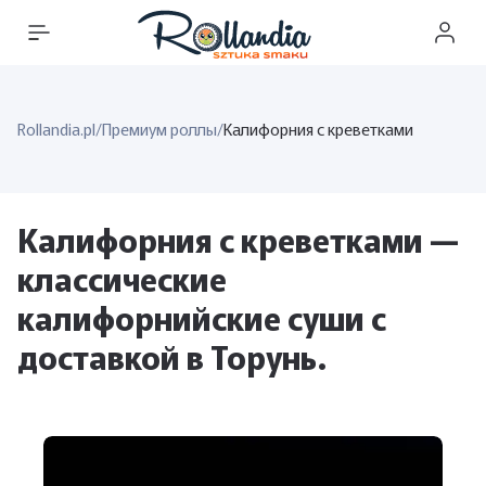
Rollandia.pl
/
Премиум роллы
/
Калифорния с креветками
Калифорния с креветками —
классические
калифорнийские суши с
доставкой в ​​Торунь.